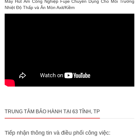
Máy Hút Ẩm Công Nghiệp Fujie Chuyên Dụng Cho Môi Trường
Nhiệt Độ Thấp và Ăn Mòn Axit/Kiềm
TRUNG TÂM BẢO HÀNH TẠI 63 TỈNH, TP
Tiếp nhận thông tin và điều phối công việc: