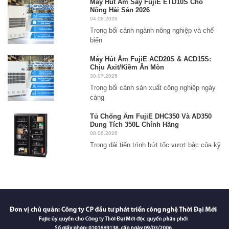
Máy Hút Ẩm Sấy FujiE ETD10S Cho
Nông Hải Sản 2026
04.08.2026
Trong bối cảnh ngành nông nghiệp và chế
biến
Máy Hút Ẩm FujiE ACD20S & ACD15S:
Chịu Axit/Kiềm Ăn Mòn
30.07.2026
Trong bối cảnh sản xuất công nghiệp ngày
càng
Tủ Chống Ẩm FujiE DHC350 Và AD350
Dung Tích 350L Chính Hãng
08.06.2026
Trong dải tiến trình bứt tốc vượt bậc của kỷ