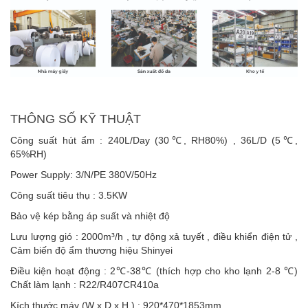
THÔNG SỐ KỸ THUẬT
Công suất hút ẩm : 240L/Day (30℃, RH80%) , 36L/D (5℃,
65%RH)
Power Supply: 3/N/PE 380V/50Hz
Công suất tiêu thụ : 3.5KW
Bảo vệ kép bằng áp suất và nhiệt độ
Lưu lượng gió : 2000m³/h , tự động xả tuyết , điều khiển điện tử ,
Cảm biến độ ẩm thương hiệu Shinyei
Điều kiện hoạt động : 2℃-38℃ (thích hợp cho kho lạnh 2-8 ℃)
Chất làm lạnh : R22/R407CR410a
Kích thước máy (W x D x H ) : 920*470*1853mm