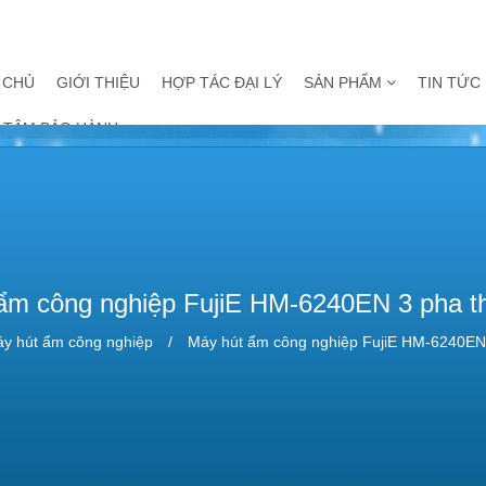
 CHỦ
GIỚI THIỆU
HỢP TÁC ĐẠI LÝ
SẢN PHẨM
TIN TỨC
 TÂM BẢO HÀNH
ẩm công nghiệp FujiE HM-6240EN 3 pha t
y hút ẩm công nghiệp
Máy hút ẩm công nghiệp FujiE HM-6240EN 