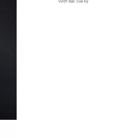
vượt bậc của kỷ