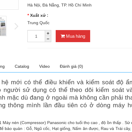
Hà Nội, Đà Nẵng, TP. Hồ Chí Minh
Xuất xứ :
Trung Quốc
Mua hàng
ụng
Catalog
Video
Đánh giá (0)
hệ mới có thể điều khiển và kiểm soát độ ẩ
p người sử dụng có thể theo dõi kiểm soát v
nh mặc dù đang ở ngoài mà không cần phải th
năng thông mình lần đầu tiên có ở dòng máy 
Máy nén (Compressor) Panasonic cho tuổi thọ cao , độ ồn thấp . Sử 
để bảo quản : Gỗ, Ngũ cốc, Hạt giống, Nấm ăn được, Rau và Trái cây,