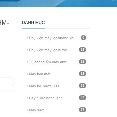
HM-
DANH MỤC
Phụ kiện máy lọc không khí
6
Phụ kiện máy lọc nước
23
Tủ chống ẩm máy ảnh
22
Máy làm mát
13
Máy lọc nước R.O
25
Cây nước nóng lạnh
44
Máy sưởi
27