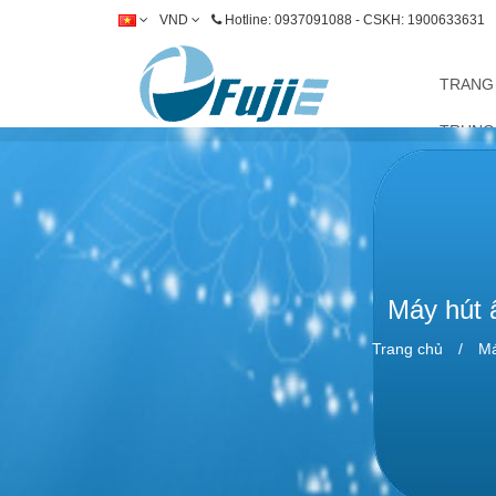
VND
Hotline: 0937091088 - CSKH: 1900633631
TRANG
TRUNG
Máy hút 
Trang chủ
Má