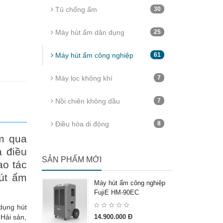
Tủ chống ẩm
30
Máy hút ẩm dân dụng
25
Máy hút ẩm công nghiệp
61
Máy lọc không khí
7
Nồi chiên không dầu
7
Điều hòa di động
8
m qua
à điều
SẢN PHẨM MỚI
ao tác
hút ẩm
Máy hút ẩm công nghiệp
FujiE HM-90EC
dụng hút
 Hải sản,
14.900.000 Đ