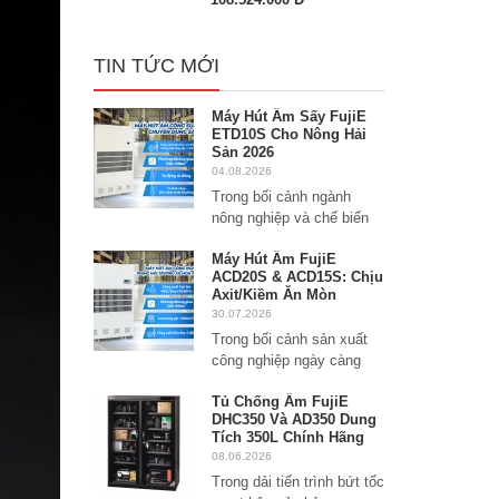
TIN TỨC MỚI
Máy Hút Ẩm Sấy FujiE
ETD10S Cho Nông Hải
Sản 2026
04.08.2026
Trong bối cảnh ngành
nông nghiệp và chế biến
Máy Hút Ẩm FujiE
ACD20S & ACD15S: Chịu
Axit/Kiềm Ăn Mòn
30.07.2026
Trong bối cảnh sản xuất
công nghiệp ngày càng
Tủ Chống Ẩm FujiE
DHC350 Và AD350 Dung
Tích 350L Chính Hãng
08.06.2026
Trong dải tiến trình bứt tốc