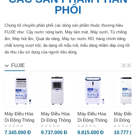
PHỐI
Chúng tôi chuyên phân phối các dòng sản phẩm thuộc thương hiệu
FUJIE như: Cây nước nóng lạnh, Máy làm mát, Máy sưởi, Tủ chống
ẩm, Máy hút ẩm, Quạt đa năng, Máy lọc nước RO, hàng chính hãng
chất lượng vượt trội, đa dạng về mẫu mã, kiểu dáng nhằm đáp ứng tối
đa nhu cầu sử dụng của người tiêu dùng.
FUJIE
Máy Điều Hòa
Máy Điều Hòa
Máy Điều Hòa
Máy Điều 
Di Động Thông
Di Động Thông
Di Động Thông
Di Động T
Minh FujiE
Minh FujiE
Minh FujiE
Minh FujiE
7.345.000 Đ
9.737.000 Đ
9.815.000 Đ
10.777.00
MPAC10
MPAC12B
MPAC12
MPAC14