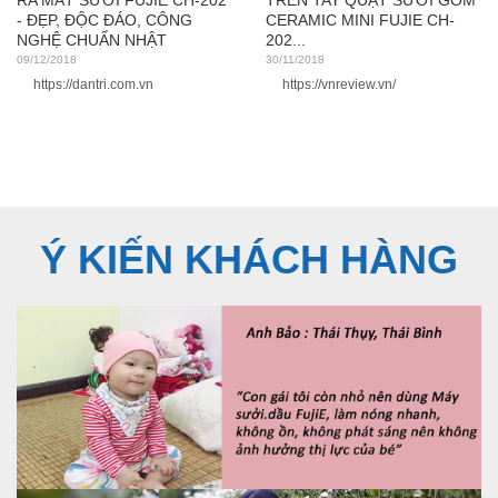
RA MẮT SƯỞI FUJIE CH-202
TRÊN TAY QUẠT SƯỞI GỐM
- ĐẸP, ĐỘC ĐÁO, CÔNG
CERAMIC MINI FUJIE CH-
NGHỆ CHUẨN NHẬT
202...
09/12/2018
30/11/2018
https://dantri.com.vn
https://vnreview.vn/
Ý KIẾN KHÁCH HÀNG