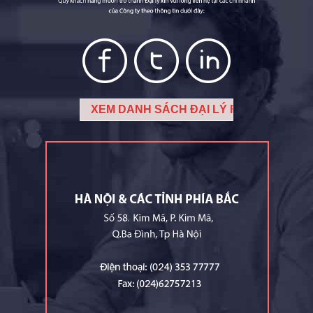
XEM DANH SÁCH ĐẠI LÝ FUJIE TẠI ĐÂY