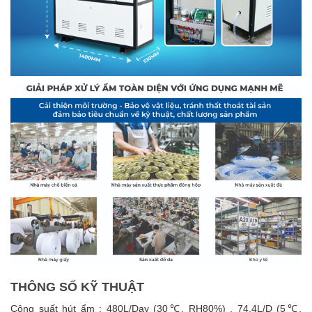
THÔNG SỐ KỸ THUẬT
Công suất hút ẩm : 480L/Day (30℃, RH80%) , 74.4L/D (5℃,