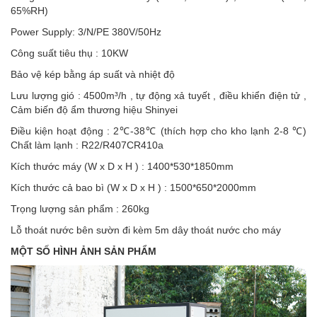
65%RH)
Power Supply: 3/N/PE 380V/50Hz
Công suất tiêu thụ : 10KW
Bảo vệ kép bằng áp suất và nhiệt độ
Lưu lượng gió : 4500m³/h , tự động xả tuyết , điều khiển điện tử ,
Cảm biến độ ẩm thương hiệu Shinyei
Điều kiện hoạt động : 2℃-38℃ (thích hợp cho kho lạnh 2-8 ℃)
Chất làm lạnh : R22/R407CR410a
Kích thước máy (W x D x H ) : 1400*530*1850mm
Kích thước cả bao bì (W x D x H ) : 1500*650*2000mm
Trọng lượng sản phẩm : 260kg
Lỗ thoát nước bên sườn đi kèm 5m dây thoát nước cho máy
MỘT SỐ HÌNH ẢNH SẢN PHẨM