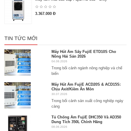
3.367.000 Đ
TIN TỨC MỚI
Máy Hút Ẩm Sấy FujiE ETD10S Cho
Nông Hải Sản 2026
04.08.2026
Trong bối cảnh ngành nông nghiệp và chế
biến
Máy Hút Ẩm FujiE ACD20S & ACD15S:
Chịu Axit/Kiềm Ăn Mòn
30.07.2026
Trong bối cảnh sản xuất công nghiệp ngày
càng
Tủ Chống Ẩm FujiE DHC350 Và AD350
Dung Tích 350L Chính Hãng
08.06.2026