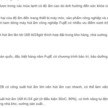
được trong các mùa lạnh có độ ẩm cao do ảnh hưởng đến sức khỏe c
c hại của độ ẩm đến trang thiết bị máy móc, sản phẩm công nghiệp và
iệt nam dòng máy hút ẩm công nghiệp FujiE có nhiều ưu điểm vượt trộ
út ẩm lên tới 168 lít/24giờ thích hợp đặt trong kho hàng, nhà xưởng.
oàn quốc, đặc biệt hàng năm FujiE có chương trình bảo trì, bảo dưỡn
 có công suất hút ẩm lớn nên hút ẩm cực nhanh, có thể làm việc 
 hút ẩm 168 lít /24 giờ (ở điều kiện 30oC, 80%), có tính năng tự độ
ong nhà kho, xưởng sản xuất…