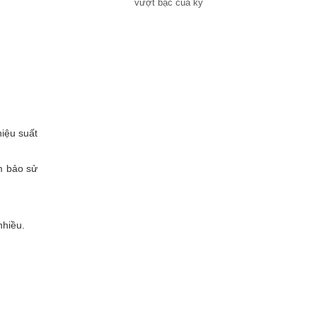
vượt bậc của kỷ
iệu suất
m bảo sử
nhiều.