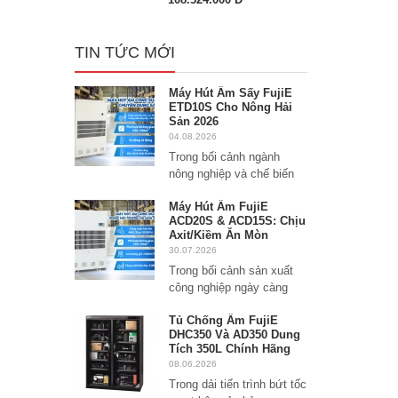
TIN TỨC MỚI
Máy Hút Ẩm Sấy FujiE
ETD10S Cho Nông Hải
Sản 2026
04.08.2026
Trong bối cảnh ngành
nông nghiệp và chế biến
Máy Hút Ẩm FujiE
ACD20S & ACD15S: Chịu
Axit/Kiềm Ăn Mòn
30.07.2026
Trong bối cảnh sản xuất
công nghiệp ngày càng
Tủ Chống Ẩm FujiE
DHC350 Và AD350 Dung
Tích 350L Chính Hãng
08.06.2026
Trong dải tiến trình bứt tốc