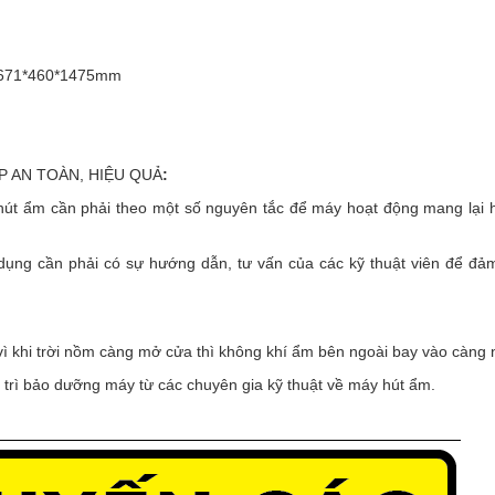
0/671*460*1475mm
 AN TOÀN, HIỆU QUẢ
:
 hút ẩm cần phải theo một số nguyên tắc để máy hoạt động mang lại h
ụng cần phải có sự hướng dẫn, tư vấn của các kỹ thuật viên để đả
 khi trời nồm càng mở cửa thì không khí ẩm bên ngoài bay vào càng 
trì bảo dưỡng máy từ các chuyên gia kỹ thuật về máy hút ẩm.