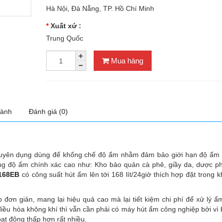
Hà Nội, Đà Nẵng, TP. Hồ Chí Minh
Xuất xứ :
Trung Quốc
Mua hàng
hành
Đánh giá (0)
uyên dụng dùng để khống chế độ ẩm nhằm đảm bảo giới hạn độ ẩm
ờng độ ẩm chính xác cao như: Kho bảo quản cà phê, giầy da, dược p
168EB
có công suất hút ẩm lên tới 168 lít/24giờ thích hợp đặt trong 
ơn giản, mang lại hiệu quả cao mà lại tiết kiệm chi phí để xử lý ẩm
điều hòa không khí thì vẫn cần phải có máy hút ẩm công nghiệp bởi vì
ạt động thấp hơn rất nhiều.