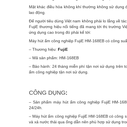
Mặt khác điều hòa không khí thường không sử dụng 
lao động.
Để người tiêu dùng Việt nam không phải lo lắng về tá
FujiE thương hiệu nổi tiếng đã mang tới thị trường V
ứng dụng cao trong đó phải kể tới:
Máy hút ẩm công nghiệp FujiE HM-168EB có công suất h
– Thương hiệu:
FujiE
– Mã sản phẩm: HM-168EB
– Bảo hành: 24 tháng miễn phí tận nơi sử dụng trên t
ẩm công nghiệp tận nơi sử dụng.
CÔNG DỤNG
:
– Sản phẩm máy hút ẩm công nghiệp FujiE HM-168EB
24/24h.
– Máy hút ẩm công nghiệp FujiE HM-168EB có công suất
và xả nước thải qua ống dẫn nên phù hợp sử dụng tr