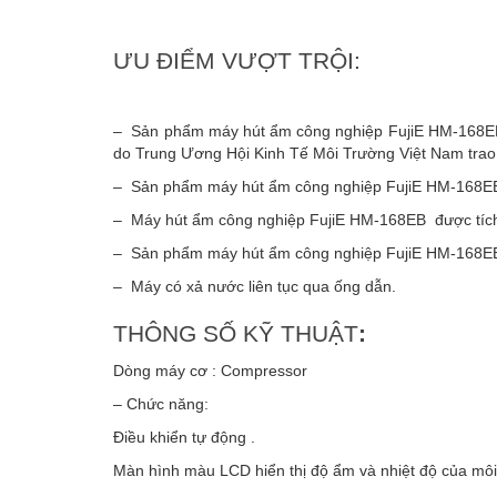
ƯU ĐIỂM VƯỢT TRỘI:
– Sản phẩm máy hút ẩm công nghiệp FujiE HM-168EB đ
do Trung Ương Hội Kinh Tế Môi Trường Việt Nam trao
– Sản phẩm máy hút ẩm công nghiệp FujiE HM-168EB đ
– Máy hút ẩm công nghiệp FujiE HM-168EB được tích 
– Sản phẩm máy hút ẩm công nghiệp FujiE HM-168EB c
– Máy có xả nước liên tục qua ống dẫn.
THÔNG SỐ KỸ THUẬT
:
Dòng máy cơ : Compressor
– Chức năng:
Điều khiển tự động .
Màn hình màu LCD hiển thị độ ẩm và nhiệt độ của môi 