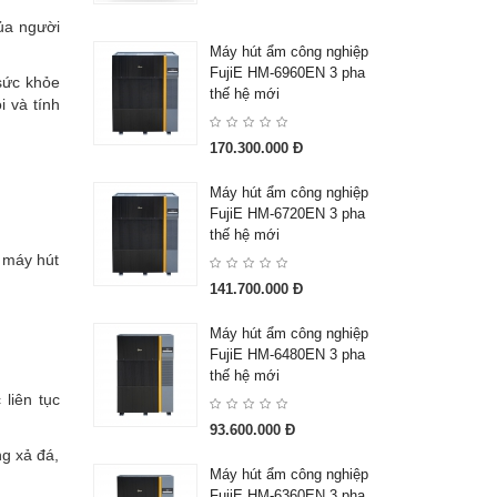
ủa người
Máy hút ẩm công nghiệp
FujiE HM-6960EN 3 pha
 sức khỏe
thế hệ mới
i và tính
170.300.000 Đ
Máy hút ẩm công nghiệp
FujiE HM-6720EN 3 pha
thế hệ mới
g máy hút
141.700.000 Đ
Máy hút ẩm công nghiệp
FujiE HM-6480EN 3 pha
thế hệ mới
liên tục
93.600.000 Đ
ng xả đá,
Máy hút ẩm công nghiệp
FujiE HM-6360EN 3 pha