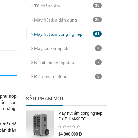
Tủ chống ẩm
30
Máy hút ẩm dân dụng
25
Máy hút ẩm công nghiệp
61
Máy lọc không khí
7
Nồi chiên không dầu
7
Điều hòa di động
8
 phù hợp
SẢN PHẨM MỚI
hẩm, sản
kho hàng,
Máy hút ẩm công nghiệp
FujiE HM-90EC
 triệt để
 bản thân
14.900.000 Đ