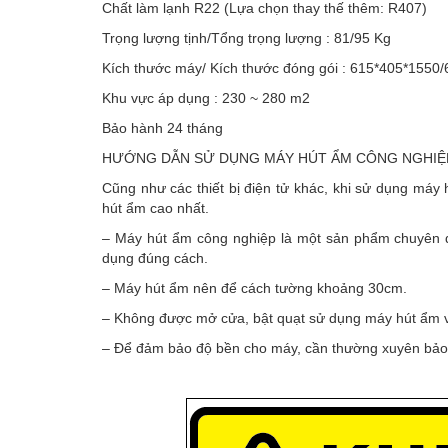
Chất làm lạnh R22 (Lựa chọn thay thế thêm: R407)
Trọng lượng tịnh/Tổng trọng lượng : 81/95 Kg
Kích thước máy/ Kích thước đóng gói : 615*405*155
Khu vực áp dụng : 230 ~ 280 m2
Bảo hành 24 tháng
HƯỚNG DẪN SỬ DỤNG MÁY HÚT ẨM CÔNG NGHIỆP
Cũng như các thiết bị điện tử khác, khi sử dụng máy
hút ẩm cao nhất.
– Máy hút ẩm công nghiệp là một sản phẩm chuyên d
dụng đúng cách.
– Máy hút ẩm nên để cách tường khoảng 30cm.
– Không được mở cửa, bật quạt sử dụng máy hút ẩm vì
– Để đảm bảo độ bền cho máy, cần thường xuyên bảo 