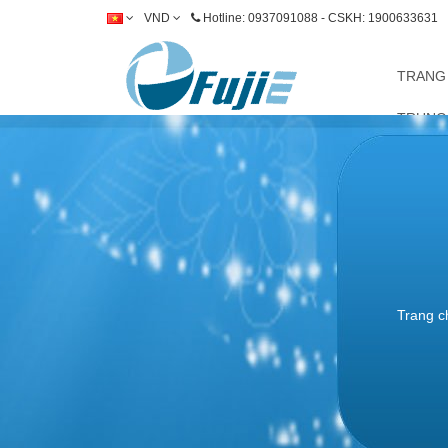
VND
Hotline: 0937091088 - CSKH: 1900633631
TRANG
TRUNG
Trang c