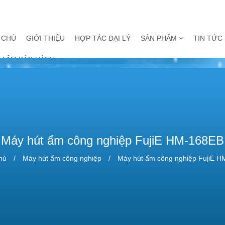
 CHỦ
GIỚI THIỆU
HỢP TÁC ĐẠI LÝ
SẢN PHẨM
TIN TỨC
 TÂM BẢO HÀNH
Máy hút ẩm công nghiệp FujiE HM-168EB
hủ
Máy hút ẩm công nghiệp
Máy hút ẩm công nghiệp FujiE 