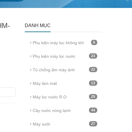
HM-
DANH MỤC
Phụ kiện máy lọc không khí
6
Phụ kiện máy lọc nước
23
Tủ chống ẩm máy ảnh
22
Máy làm mát
13
Máy lọc nước R.O
25
Cây nước nóng lạnh
44
Máy sưởi
27