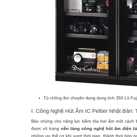
Tủ chống ẩm chuyên dụng dung tích 350 Lít Fu
I. Công Nghệ Hút Ẩm IC Peltier Nhật Bản: 
Bảo chứng cho năng lực kiềm tỏa hơi ẩm một cách b
được vũ trang
nền tảng công nghệ hút ẩm điện tử 
những ưu thế cơ khí vượt thời gian, thảnh thơi bóp 