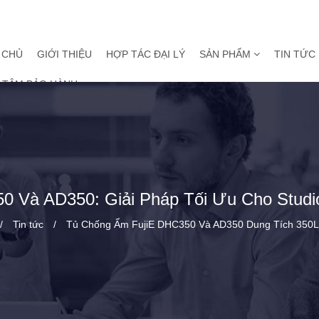
 CHỦ
GIỚI THIỆU
HỢP TÁC ĐẠI LÝ
SẢN PHẨM
TIN TỨC
 TÂM BẢO HÀNH
0 Và AD350: Giải Pháp Tối Ưu Cho Stud
Tin tức
Tủ Chống Ẩm FujiE DHC350 Và AD350 Dung Tích 350L