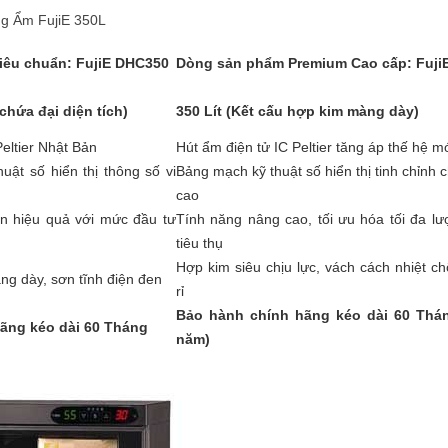
ng Ẩm FujiE 350L
iêu chuẩn: FujiE DHC350
Dòng sản phẩm Premium Cao cấp: Fuji
 chứa đại diện tích)
350 Lít (Kết cấu hợp kim màng dày)
Peltier Nhật Bản
Hút ẩm điện tử IC Peltier tăng áp thế hệ m
ật số hiển thị thông số vi
Bảng mạch kỹ thuật số hiển thị tinh chỉnh 
cao
n hiệu quả với mức đầu tư
Tính năng nâng cao, tối ưu hóa tối đa lư
tiêu thụ
Hợp kim siêu chịu lực, vách cách nhiệt ch
g dày, sơn tĩnh điện đen
rỉ
Bảo hành chính hãng kéo dài 60 Thá
ãng kéo dài 60 Tháng
năm)