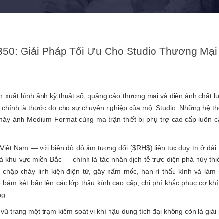
50: Giải Pháp Tối Ưu Cho Studio Thương Mại
ản xuất hình ảnh kỹ thuật số, quảng cáo thương mại và điện ảnh chất 
g chính là thước đo cho sự chuyên nghiệp của một Studio. Những hệ t
máy ảnh Medium Format cùng ma trận thiết bị phụ trợ cao cấp luôn c
i Việt Nam — với biên độ độ ẩm tương đối (
$RH$
) liên tục duy trì ở dả
hu vực miền Bắc — chính là tác nhân dịch tễ trực diện phá hủy thiết
hập cháy linh kiện điện tử, gây nấm mốc, han rỉ thấu kính và làm 
e bám két bẩn lên các lớp thấu kính cao cấp, chi phí khắc phục cơ kh
ng.
vũ trang một trạm kiểm soát vi khí hậu dung tích đại không còn là giải