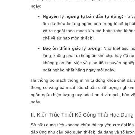
ngày:
Nguyên lý ngưng tụ bán dẫn tự động:
Tủ vậ
ẩm dư thừa lơ lửng ngầm bên trong tủ sẽ bị hú
xả ra ngoài theo mạch kín mà hoàn toàn khôn
chế về sự hao mòn thiết bị.
Bảo ôn thính giác lý tưởng:
Nhờ triệt tiêu h
lặng, không phát ra tiếng ồn khó chịu hay độ ru
không gian làm việc và giao tiếp chuyên nghiệ
ngặt nghèo nhất hằng ngày mỗi ngày.
Hệ thống bo mạch thông minh tự động khóa chặt dải 
thông số vàng bám sát tiêu chuẩn chất lượng nghiêm
ngăn ngừa hiện tượng oxy hóa han rỉ vi mạch, bảo vệ
ngày.
II. Kiến Trúc Thiết Kế Công Thái Học Dun
Sở hữu dung tích khoang chứa tài nguyên cực đại lên
đáp ứng nhu cầu bảo quản thiết bị đa dạng và số lượn