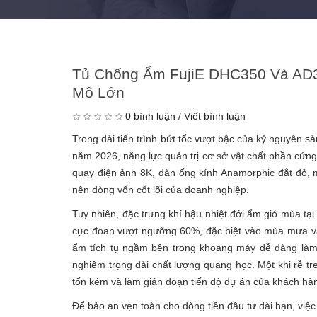
Tủ Chống Ẩm FujiE DHC350 Và AD3
Mô Lớn
0 bình luận
/
Viết bình luận
Trong dải tiến trình bứt tốc vượt bậc của kỷ nguyên s
năm 2026, năng lực quản trị cơ sở vật chất phần cứn
quay điện ảnh 8K, dàn ống kính Anamorphic đắt đỏ, 
nên dòng vốn cốt lõi của doanh nghiệp.
Tuy nhiên, đặc trưng khí hậu nhiệt đới ẩm gió mùa tạ
cực đoan vượt ngưỡng 60%, đặc biệt vào mùa mưa và k
ẩm tích tụ ngầm bên trong khoang máy dễ dàng làm c
nghiêm trọng dải chất lượng quang học. Một khi rễ tr
tốn kém và làm gián đoạn tiến độ dự án của khách hà
Để bảo an vẹn toàn cho dòng tiền đầu tư dài hạn, việc 