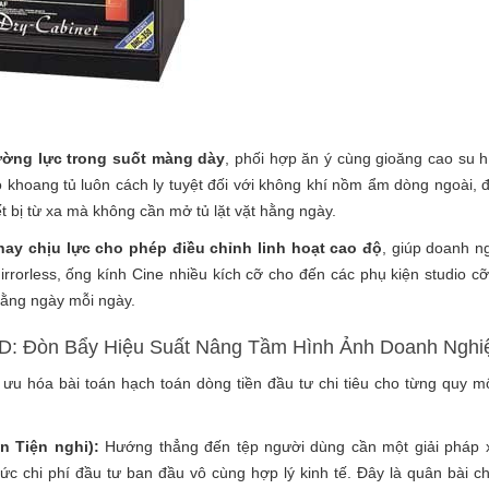
ường lực trong suốt màng dày
, phối hợp ăn ý cùng gioăng cao su hí
o khoang tủ luôn cách ly tuyệt đối với không khí nồm ẩm dòng ngoài, 
ết bị từ xa mà không cần mở tủ lặt vặt hằng ngày.
hay chịu lực cho phép điều chỉnh linh hoạt cao độ
, giúp doanh n
rorless, ống kính Cine nhiều kích cỡ cho đến các phụ kiện studio cỡ
hằng ngày mỗi ngày.
AD: Đòn Bẩy Hiệu Suất Nâng Tầm Hình Ảnh Doanh Nghi
u hóa bài toán hạch toán dòng tiền đầu tư chi tiêu cho từng quy m
n Tiện nghi):
Hướng thẳng đến tệp người dùng cần một giải pháp 
c chi phí đầu tư ban đầu vô cùng hợp lý kinh tế. Đây là quân bài ch