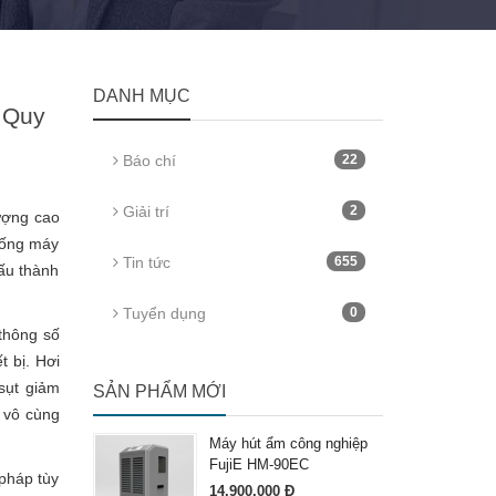
DANH MỤC
 Quy
Báo chí
22
Giải trí
2
lượng cao
hống máy
Tin tức
655
ấu thành
Tuyển dụng
0
i thông số
 bị. Hơi
sụt giảm
SẢN PHẨM MỚI
í vô cùng
Máy hút ẩm công nghiệp
FujiE HM-90EC
 pháp tùy
14.900.000 Đ