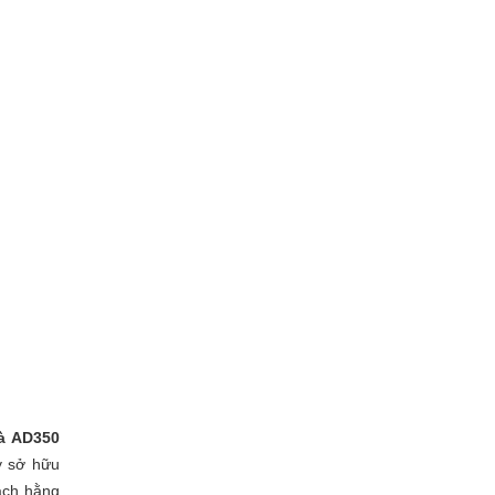
à AD350
y sở hữu
gách hằng