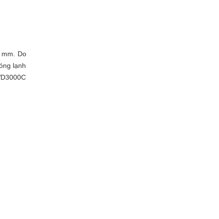
70 mm. Do
óng lạnh
 WD3000C