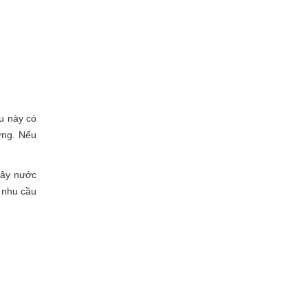
u này có
ờng. Nếu
cây nước
ó nhu cầu