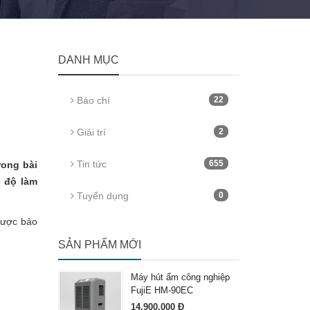
DANH MỤC
Báo chí
22
Giải trí
2
Tin tức
655
rong bài
c độ làm
Tuyển dụng
0
 được bảo
SẢN PHẨM MỚI
Máy hút ẩm công nghiệp
FujiE HM-90EC
14.900.000 Đ