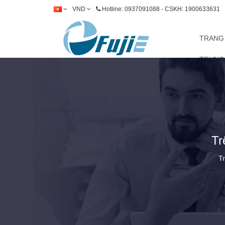
VND
Hotline: 0937091088 - CSKH: 1900633631
TRANG
TRUNG
Tr
T