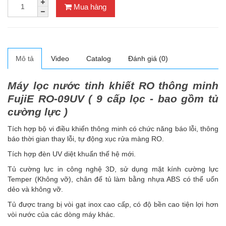
Mua hàng
Mô tả
Video
Catalog
Đánh giá (0)
Máy lọc nước tinh khiết RO thông minh
FujiE RO-09UV ( 9 cấp lọc - bao gồm tủ
cường lực )
Tích hợp bộ vi điều khiển thông minh có chức năng báo lỗi, thông
báo thời gian thay lỗi, tự động xục rửa màng RO.
Tích hợp đèn UV diệt khuẩn thế hệ mới.
Tủ cường lực in công nghệ 3D, sử dụng mặt kính cường lực
Temper (Không vỡ), chân đế tủ làm bằng nhựa ABS có thể uốn
dẻo và không vỡ.
Tủ được trang bị vòi gạt inox cao cấp, có độ bền cao tiện lợi hơn
vòi nước của các dòng máy khác.