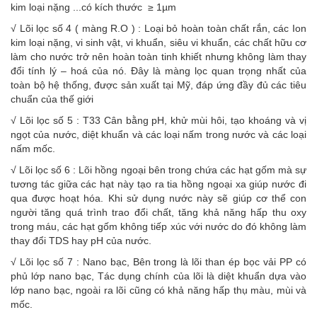
kim loại nặng ...có kích thước ≥ 1µm
√ Lõi lọc số 4 ( màng R.O ) : Loại bỏ hoàn toàn chất rắn, các Ion
kim loại nặng, vi sinh vật, vi khuẩn, siêu vi khuẩn, các chất hữu cơ
làm cho nước trở nên hoàn toàn tinh khiết nhưng không làm thay
đổi tính lý – hoá của nó. Đây là màng lọc quan trọng nhất của
toàn bộ hệ thống, được sản xuất tại Mỹ, đáp ứng đầy đủ các tiêu
chuẩn của thế giới
√ Lõi lọc số 5 : T33 Cân bằng pH, khử mùi hôi, tạo khoáng và vị
ngọt của nước, diệt khuẩn và các loại nấm trong nước và các loại
nấm mốc.
√ Lõi lọc số 6 : Lõi hồng ngoại bên trong chứa các hạt gốm mà sự
tương tác giữa các hạt này tạo ra tia hồng ngoại xa giúp nước đi
qua được hoạt hóa. Khi sử dụng nước này sẽ giúp cơ thể con
người tăng quá trình trao đổi chất, tăng khả năng hấp thu oxy
trong máu, các hạt gốm không tiếp xúc với nước do đó không làm
thay đổi TDS hay pH của nước.
√ Lõi lọc số 7 : Nano bạc, Bên trong là lõi than ép bọc vải PP có
phủ lớp nano bạc, Tác dụng chính của lõi là diệt khuẩn dựa vào
lớp nano bạc, ngoài ra lõi cũng có khả năng hấp thụ màu, mùi và
mốc.