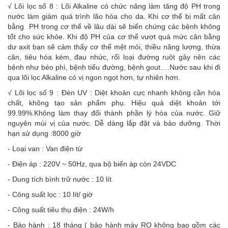
√ Lõi lọc số 8 : Lõi Alkaline có chức năng làm tăng độ PH trong
nước làm giảm quá trình lão hóa cho da. Khi cơ thể bị mất cân
bằng PH trong cơ thể về lâu dài sẽ biến chứng các bệnh không
tốt cho sức khỏe. Khi độ PH của cơ thể vượt quá mức cân bằng
dư axit bạn sẽ cảm thấy cơ thể mệt mỏi, thiều năng lượng, thừa
cân, tiêu hóa kém, đau nhức, rối loại đường ruột gây nên các
bệnh như béo phì, bệnh tiểu đường, bệnh gout….Nước sau khi đi
qua lõi lọc Alkaline có vị ngon ngọt hơn, tự nhiên hơn.
√ Lõi lọc số 9 : Đèn UV : Diệt khoản cực nhanh không cần hóa
chất, không tạo sản phẩm phụ. Hiệu quả diệt khoản tới
99.99%.Không làm thay đổi thành phần lý hóa của nước. Giữ
nguyên mùi vị của nước. Dễ dàng lắp đặt và bảo dưỡng. Thời
hạn sử dụng :8000 giờ
- Loại van : Van điện từ
- Điện áp : 220V ~ 50Hz, qua bộ biến áp còn 24VDC
- Dung tích bình trữ nước : 10 lít
- Công suất lọc : 10 lít/ giờ
- Công suất tiêu thụ điện : 24W/h
- Bảo hành : 18 tháng ( bảo hành máy RO không bao gồm các