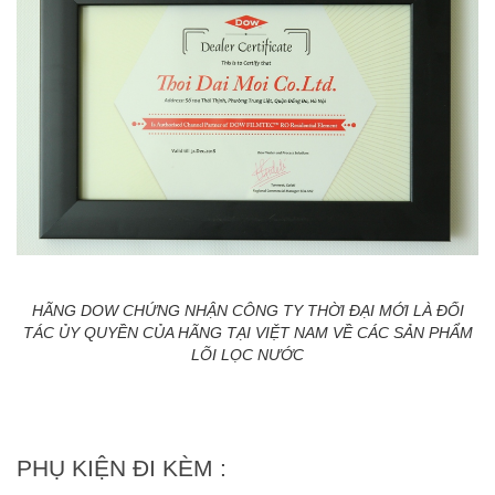
HÃNG DOW CHỨNG NHẬN CÔNG TY THỜI ĐẠI MỚI LÀ ĐỐI
TÁC ỦY QUYỀN CỦA HÃNG TẠI VIỆT NAM VỀ CÁC SẢN PHẨM
LÕI LỌC NƯỚC
PHỤ KIỆN ĐI KÈM :