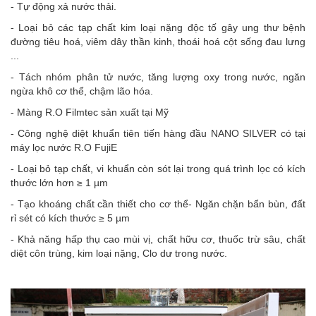
- Tự động xả nước thải.
- Loại bỏ các tạp chất kim loại nặng độc tố gây ung thư bệnh
đường tiêu hoá, viêm dây thần kinh, thoái hoá cột sống đau lưng
...
- Tách nhóm phân tử nước, tăng lượng oxy trong nước, ngăn
ngừa khô cơ thể, chậm lão hóa.
- Màng R.O Filmtec sản xuất tại Mỹ
- Công nghệ diệt khuẩn tiên tiến hàng đầu NANO SILVER có tại
máy lọc nước R.O FujiE
- Loại bỏ tạp chất, vi khuẩn còn sót lại trong quá trình lọc có kích
thước lớn hơn ≥ 1 µm
- Tạo khoáng chất cần thiết cho cơ thể- Ngăn chặn bẩn bùn, đất
rỉ sét có kích thước ≥ 5 µm
- Khả năng hấp thụ cao mùi vị, chất hữu cơ, thuốc trừ sâu, chất
diệt côn trùng, kim loại nặng, Clo dư trong nước.