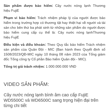
Sản phẩm được bảo hiểm:
Cây nước nóng lạnh Thương
hiệu FujiE
Phạm vi bảo hiểm:
Trách nhiệm pháp lý của người được bảo
hiểm trong trường hợp có thương tật hay thiệt hại về người và tài
sản cho bên thứ ba phát sinh từ những sản phẩm do người được
bảo hiểm cung cấp cụ thể là: Cây nước nóng lạnhThương
hiệu FujiE
Điều kiện và điều khoản:
Theo Quy tắc bảo hiểm Trách nhiệm
sản phẩm của Quân Đội - MIC (Ban hành theo Quyết định số
1508/2023/QĐ-MIC ngày 10 tháng 08 năm 2023 của Tổng giám
đốc Tổng công ty Cổ phần Bảo hiểm Quân đội - MIC).
Tổng trị giá trách nhiệm:
1.000.000.000 VND
VIDEO SẢN PHẨM:
Cây nước nóng lạnh bình âm cao cấp FujiE
WD5500C và WD6500C sang trọng hiện đại trên
từng chi tiết