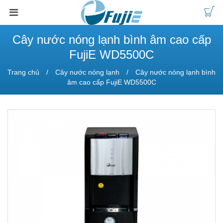
Cây nước nóng lạnh bình âm cao cấp
FujiE WD5500C
Trang chủ
Cây nước nóng lạnh
Cây nước nóng lạnh bình
âm cao cấp FujiE WD5500C