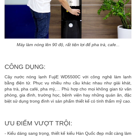
Máy làm nóng lên 90 độ, rất tiện lợi để pha trà, cafe...
CÔNG DỤNG:
Cây nước nóng lạnh FujiE WD5500C với công nghệ làm lạnh
bằng điện tử. Phục vụ nhiều nhu cầu khác nhau như giải khát,
pha trà, pha café, pha mỳ,… Phù hợp cho mọi không gian từ văn
phòng, gia đình, trường học, bệnh viện hay những quán ăn, đặc
biệt sử dụng trong đình vì sản phẩm thiết kế có tính thẩm mỹ cao.
ƯU ĐIỂM VƯỢT TRỘI:
- Kiểu dáng sang trọng, thiết kế kiểu Hàn Quốc đẹp mắt càng làm