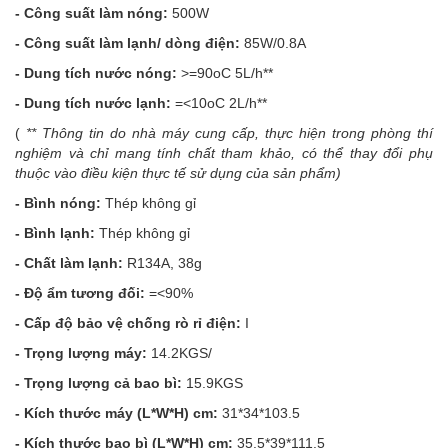
- Công suất làm nóng
:
500W
- Công suất làm lạnh/ dòng điện
:
85W/0.8A
- Dung tích nước nóng
:
>=90oC 5L/h**
- Dung tích nước lạnh
:
=<10oC 2L/h**
(
** Thông tin do nhà máy cung cấp, thực hiện trong phòng thí
nghiệm và chỉ mang tính chất tham khảo, có thể thay đổi phụ
thuộc vào điều kiện thực tế sử dụng của sản phẩm)
- Bình nóng
:
Thép không gỉ
- Bình lạnh
:
Thép không gỉ
- Chất làm lạnh
:
R134A, 38g
- Độ ẩm tương đối
:
=<90%
- Cấp độ bảo vệ chống rò rỉ điện
:
I
- Trọng lượng máy
:
14.2KGS/
- Trọng lượng cả bao bì
:
15.9KGS
- Kích thước máy (L*W*H) cm
:
31*34*103.5
- Kích thước bao bì (L*W*H) cm
:
35.5*39*111.5