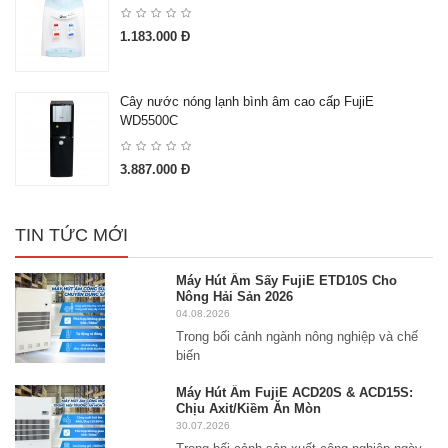
1.183.000 Đ
Cây nước nóng lạnh bình âm cao cấp FujiE
WD5500C
3.887.000 Đ
TIN TỨC MỚI
Máy Hút Ẩm Sấy FujiE ETD10S Cho
Nông Hải Sản 2026
04.08.2026
Trong bối cảnh ngành nông nghiệp và chế
biến
Máy Hút Ẩm FujiE ACD20S & ACD15S:
Chịu Axit/Kiềm Ăn Mòn
30.07.2026