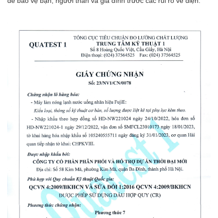
để bảo vệ bạn, người thân và gia đình trước các rủi ro về điện.