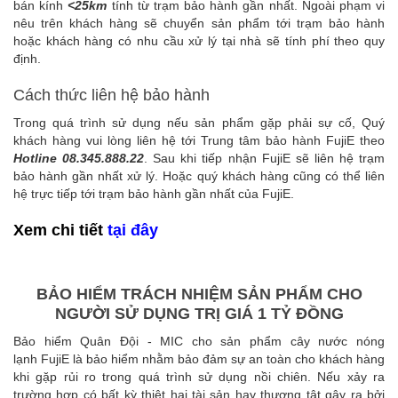
bán kính
<25km
tính từ trạm bảo hành gần nhất. Ngoài phạm vi
nêu trên khách hàng sẽ chuyển sản phẩm tới trạm bảo hành
hoặc khách hàng có nhu cầu xử lý tại nhà sẽ tính phí theo quy
định.
Cách thức liên hệ bảo hành
Trong quá trình sử dụng nếu sản phẩm gặp phải sự cố, Quý
khách hàng vui lòng liên hệ tới Trung tâm bảo hành FujiE theo
Hotline 08.345.888.22
. Sau khi tiếp nhận FujiE sẽ liên hệ trạm
bảo hành gần nhất xử lý. Hoặc quý khách hàng cũng có thể liên
hệ trực tiếp tới trạm bảo hành gần nhất của FujiE.
Xem chi tiết
tại đây
BẢO HIỂM TRÁCH NHIỆM SẢN PHẨM CHO
NGƯỜI SỬ DỤNG TRỊ GIÁ 1 TỶ ĐỒNG
Bảo hiểm Quân Đội - MIC cho sản phẩm cây nước nóng
lạnh FujiE là bảo hiểm nhằm bảo đảm sự an toàn cho khách hàng
khi gặp rủi ro trong quá trình sử dụng nồi chiên. Nếu xảy ra
trường hợp có bất kỳ thiệt hại tài sản hay thương tật gây ra bởi