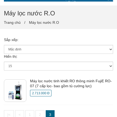
Máy lọc nước R.O
Trang chủ
Máy lọc nước R.O
Sắp xếp:
Hiển thị:
Máy lọc nước tinh khiết RO thông minh FujiE RO-
07 (7 cấp lọc- bao gồm tủ cường lực)
2.713.000 Đ
|<
<
1
2
3