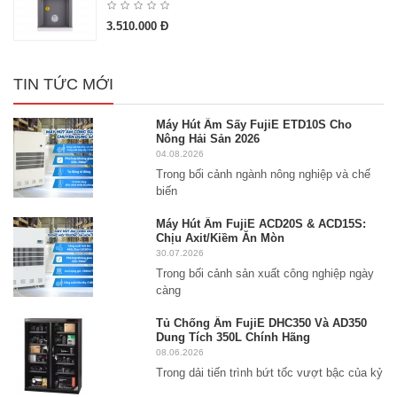
3.510.000 Đ
TIN TỨC MỚI
Máy Hút Ẩm Sấy FujiE ETD10S Cho
Nông Hải Sản 2026
04.08.2026
Trong bối cảnh ngành nông nghiệp và chế
biến
Máy Hút Ẩm FujiE ACD20S & ACD15S:
Chịu Axit/Kiềm Ăn Mòn
30.07.2026
Trong bối cảnh sản xuất công nghiệp ngày
càng
Tủ Chống Ẩm FujiE DHC350 Và AD350
Dung Tích 350L Chính Hãng
08.06.2026
Trong dải tiến trình bứt tốc vượt bậc của kỷ