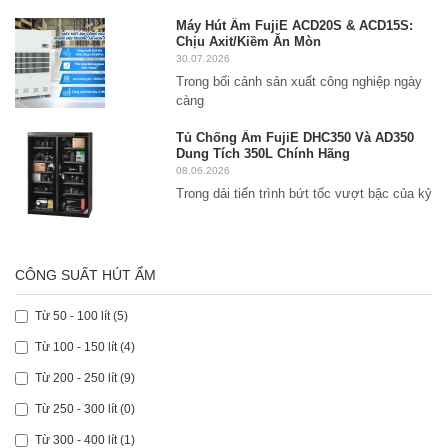
Máy Hút Ẩm FujiE ACD20S & ACD15S:
Chịu Axit/Kiềm Ăn Mòn
30.07.2026
Trong bối cảnh sản xuất công nghiệp ngày
càng
Tủ Chống Ẩm FujiE DHC350 Và AD350
Dung Tích 350L Chính Hãng
08.06.2026
Trong dải tiến trình bứt tốc vượt bậc của kỷ
CÔNG SUẤT HÚT ẨM
Từ 50 - 100 lít (5)
Từ 100 - 150 lít (4)
Từ 200 - 250 lít (9)
Từ 250 - 300 lít (0)
Từ 300 - 400 lít (1)